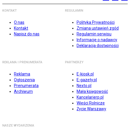
KONTAKT
REGULAMIN
O nas
Polityka Prywatności
Kontakt
Zmiana ustawień zgód
Napisz do nas
Regulamin serwisu
Informacje o nadawcy
Deklaracja dostępności
REKLAMA I PRENUMERATA
PARTNERZY
Reklama
E-kiosk.pl
Ogłoszenia
E-gazety.pl
Prenumerata
Nexto.pl
Archiwum
Mała księgowość
Kancelarierp.pl
Wieści Rolnicze
Życie Warszawy
NASZE WYDARZENIA