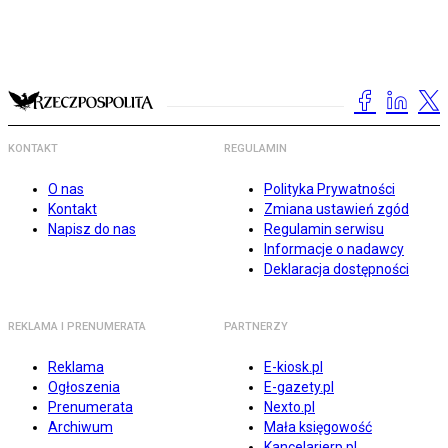
KONTAKT
REGULAMIN
O nas
Polityka Prywatności
Kontakt
Zmiana ustawień zgód
Napisz do nas
Regulamin serwisu
Informacje o nadawcy
Deklaracja dostępności
REKLAMA I PRENUMERATA
PARTNERZY
Reklama
E-kiosk.pl
Ogłoszenia
E-gazety.pl
Prenumerata
Nexto.pl
Archiwum
Mała księgowość
Kancelarierp.pl