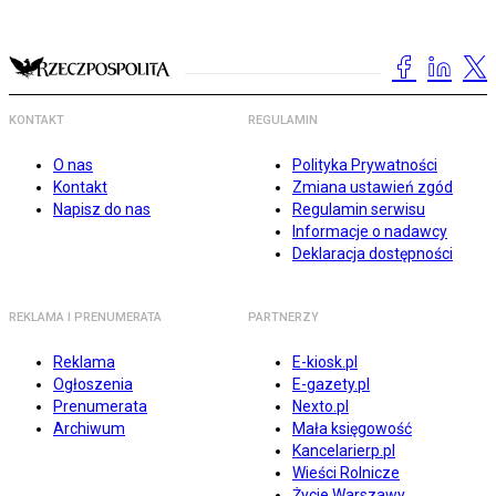
KONTAKT
REGULAMIN
O nas
Polityka Prywatności
Kontakt
Zmiana ustawień zgód
Napisz do nas
Regulamin serwisu
Informacje o nadawcy
Deklaracja dostępności
REKLAMA I PRENUMERATA
PARTNERZY
Reklama
E-kiosk.pl
Ogłoszenia
E-gazety.pl
Prenumerata
Nexto.pl
Archiwum
Mała księgowość
Kancelarierp.pl
Wieści Rolnicze
Życie Warszawy