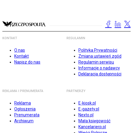
KONTAKT
REGULAMIN
O nas
Polityka Prywatności
Kontakt
Zmiana ustawień zgód
Napisz do nas
Regulamin serwisu
Informacje o nadawcy
Deklaracja dostępności
REKLAMA I PRENUMERATA
PARTNERZY
Reklama
E-kiosk.pl
Ogłoszenia
E-gazety.pl
Prenumerata
Nexto.pl
Archiwum
Mała księgowość
Kancelarierp.pl
Wieści Rolnicze