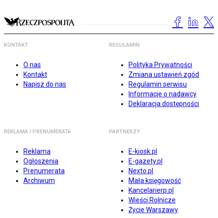
KONTAKT
REGULAMIN
O nas
Polityka Prywatności
Kontakt
Zmiana ustawień zgód
Napisz do nas
Regulamin serwisu
Informacje o nadawcy
Deklaracja dostępności
REKLAMA I PRENUMERATA
PARTNERZY
Reklama
E-kiosk.pl
Ogłoszenia
E-gazety.pl
Prenumerata
Nexto.pl
Archiwum
Mała księgowość
Kancelarierp.pl
Wieści Rolnicze
Życie Warszawy