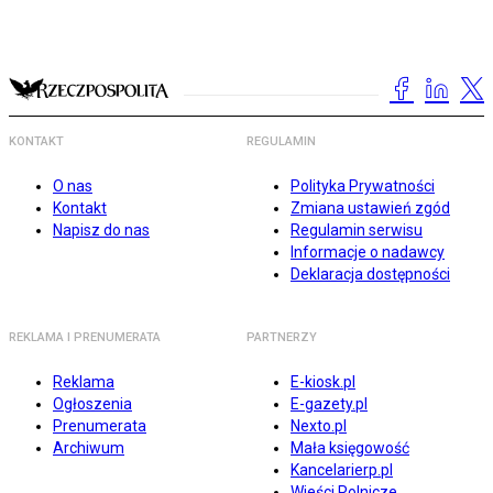
KONTAKT
REGULAMIN
O nas
Polityka Prywatności
Kontakt
Zmiana ustawień zgód
Napisz do nas
Regulamin serwisu
Informacje o nadawcy
Deklaracja dostępności
REKLAMA I PRENUMERATA
PARTNERZY
Reklama
E-kiosk.pl
Ogłoszenia
E-gazety.pl
Prenumerata
Nexto.pl
Archiwum
Mała księgowość
Kancelarierp.pl
Wieści Rolnicze