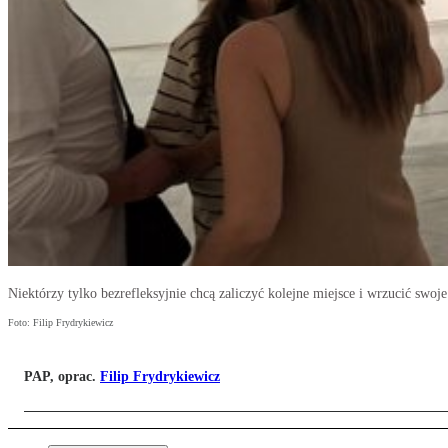
Niektórzy tylko bezrefleksyjnie chcą zaliczyć kolejne miejsce i wrzucić swo
Foto: Filip Frydrykiewicz
PAP, oprac.
Filip Frydrykiewicz