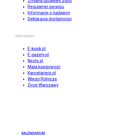
Zmiana ustawień zgód
Regulamin serwisu
Informacje o nadawcy
Deklaracja dostępności
PARTNERZY
E-kiosk.pl
E-gazety.pl
Nexto.pl
Mała księgowość
Kancelarierp.pl
Wieści Rolnicze
Życie Warszawy
KALENDARIUM