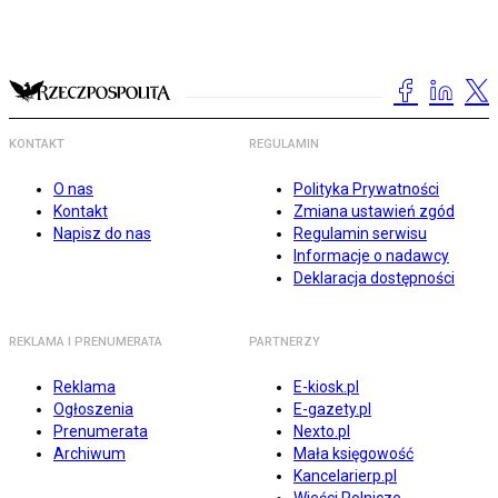
KONTAKT
REGULAMIN
O nas
Polityka Prywatności
Kontakt
Zmiana ustawień zgód
Napisz do nas
Regulamin serwisu
Informacje o nadawcy
Deklaracja dostępności
REKLAMA I PRENUMERATA
PARTNERZY
Reklama
E-kiosk.pl
Ogłoszenia
E-gazety.pl
Prenumerata
Nexto.pl
Archiwum
Mała księgowość
Kancelarierp.pl