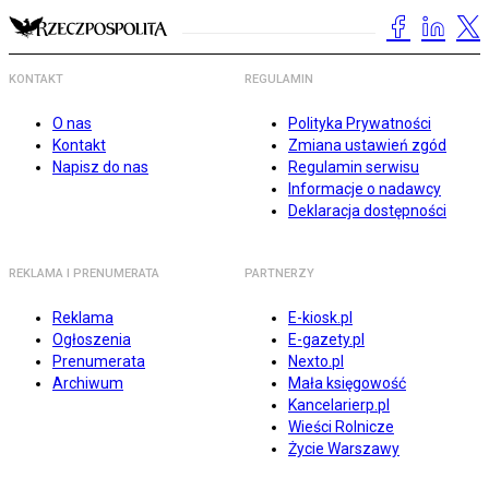
KONTAKT
REGULAMIN
O nas
Polityka Prywatności
Kontakt
Zmiana ustawień zgód
Napisz do nas
Regulamin serwisu
Informacje o nadawcy
Deklaracja dostępności
REKLAMA I PRENUMERATA
PARTNERZY
Reklama
E-kiosk.pl
Ogłoszenia
E-gazety.pl
Prenumerata
Nexto.pl
Archiwum
Mała księgowość
Kancelarierp.pl
Wieści Rolnicze
Życie Warszawy