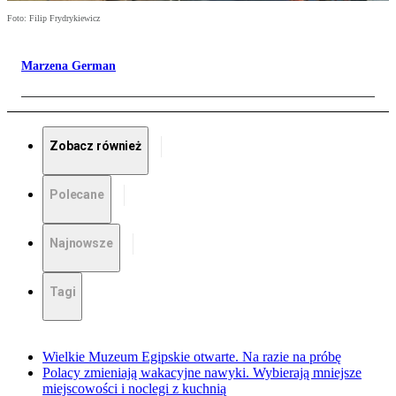
Foto: Filip Frydrykiewicz
Marzena German
Zobacz również
Polecane
Najnowsze
Tagi
Wielkie Muzeum Egipskie otwarte. Na razie na próbę
Polacy zmieniają wakacyjne nawyki. Wybierają mniejsze
miejscowości i noclegi z kuchnią