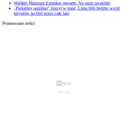
Wielkie Muzeum Egipskie otwarte. Na razie na próbę
„Piekielny autobus” ruszył w trasę. Linia 666 będzie wozić
turystów na Hel przez całe lato
Promowane treści