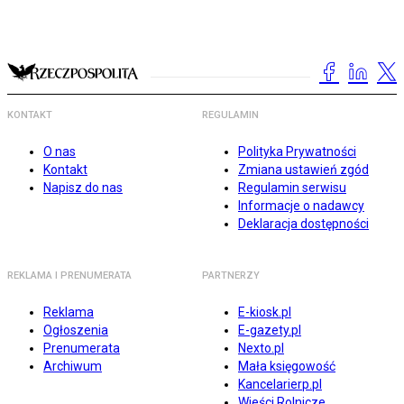
KONTAKT
REGULAMIN
O nas
Polityka Prywatności
Kontakt
Zmiana ustawień zgód
Napisz do nas
Regulamin serwisu
Informacje o nadawcy
Deklaracja dostępności
REKLAMA I PRENUMERATA
PARTNERZY
Reklama
E-kiosk.pl
Ogłoszenia
E-gazety.pl
Prenumerata
Nexto.pl
Archiwum
Mała księgowość
Kancelarierp.pl
Wieści Rolnicze