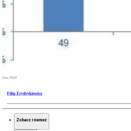
Foto: PZOT
Filip Frydrykiewicz
Zobacz również