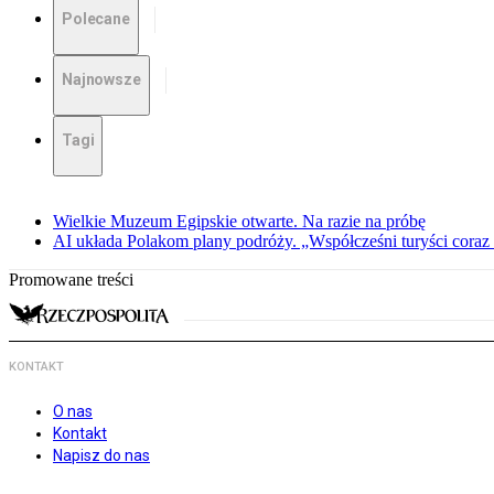
Polecane
Najnowsze
Tagi
Wielkie Muzeum Egipskie otwarte. Na razie na próbę
AI układa Polakom plany podróży. „Współcześni turyści coraz 
Promowane treści
KONTAKT
O nas
Kontakt
Napisz do nas