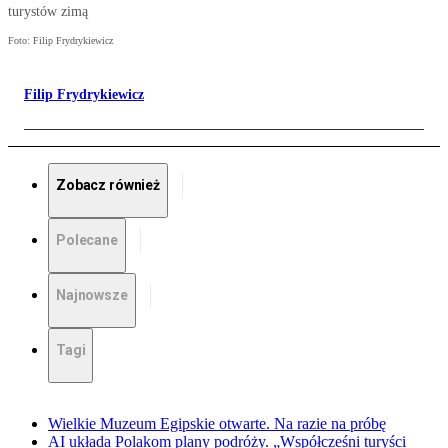
turystów zimą
Foto: Filip Frydrykiewicz
Filip Frydrykiewicz
Zobacz również
Polecane
Najnowsze
Tagi
Wielkie Muzeum Egipskie otwarte. Na razie na próbę
AI układa Polakom plany podróży. „Współcześni turyści