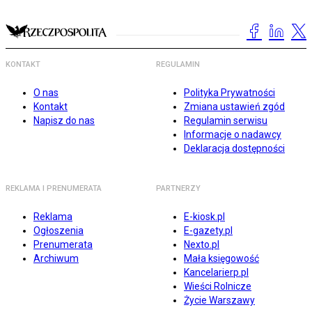
KONTAKT
REGULAMIN
O nas
Polityka Prywatności
Kontakt
Zmiana ustawień zgód
Napisz do nas
Regulamin serwisu
Informacje o nadawcy
Deklaracja dostępności
REKLAMA I PRENUMERATA
PARTNERZY
Reklama
E-kiosk.pl
Ogłoszenia
E-gazety.pl
Prenumerata
Nexto.pl
Archiwum
Mała księgowość
Kancelarierp.pl
Wieści Rolnicze
Życie Warszawy