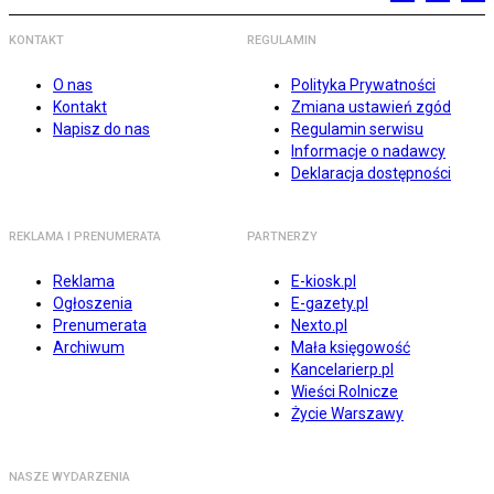
KONTAKT
REGULAMIN
O nas
Polityka Prywatności
Kontakt
Zmiana ustawień zgód
Napisz do nas
Regulamin serwisu
Informacje o nadawcy
Deklaracja dostępności
REKLAMA I PRENUMERATA
PARTNERZY
Reklama
E-kiosk.pl
Ogłoszenia
E-gazety.pl
Prenumerata
Nexto.pl
Archiwum
Mała księgowość
Kancelarierp.pl
Wieści Rolnicze
Życie Warszawy
NASZE WYDARZENIA