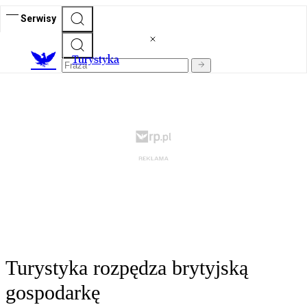
Serwisy
T
urystyka
Turystyka rozpędza brytyjską
gospodarkę