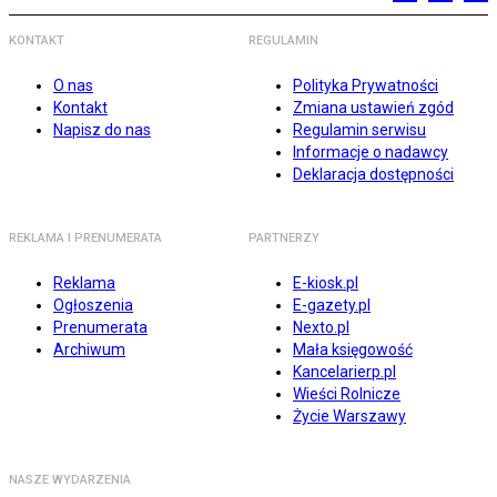
KONTAKT
REGULAMIN
O nas
Polityka Prywatności
Kontakt
Zmiana ustawień zgód
Napisz do nas
Regulamin serwisu
Informacje o nadawcy
Deklaracja dostępności
REKLAMA I PRENUMERATA
PARTNERZY
Reklama
E-kiosk.pl
Ogłoszenia
E-gazety.pl
Prenumerata
Nexto.pl
Archiwum
Mała księgowość
Kancelarierp.pl
Wieści Rolnicze
Życie Warszawy
NASZE WYDARZENIA