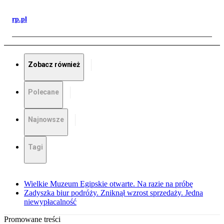
rp.pl
Zobacz również
Polecane
Najnowsze
Tagi
Wielkie Muzeum Egipskie otwarte. Na razie na próbę
Zadyszka biur podróży. Zniknął wzrost sprzedaży. Jedna
niewypłacalność
Promowane treści