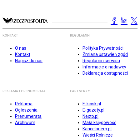
KONTAKT
REGULAMIN
O nas
Polityka Prywatności
Kontakt
Zmiana ustawień zgód
Napisz do nas
Regulamin serwisu
Informacje o nadawcy
Deklaracja dostępności
REKLAMA I PRENUMERATA
PARTNERZY
Reklama
E-kiosk.pl
Ogłoszenia
E-gazety.pl
Prenumerata
Nexto.pl
Archiwum
Mała księgowość
Kancelarierp.pl
Wieści Rolnicze