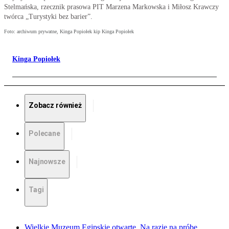
Stelmańska, rzecznik prasowa PIT Marzena Markowska i Miłosz Krawczy
twórca „Turystyki bez barier”.
Foto: archiwum prywatne, Kinga Popiołek kip Kinga Popiołek
Kinga Popiołek
Zobacz również
Polecane
Najnowsze
Tagi
Wielkie Muzeum Egipskie otwarte. Na razie na próbę