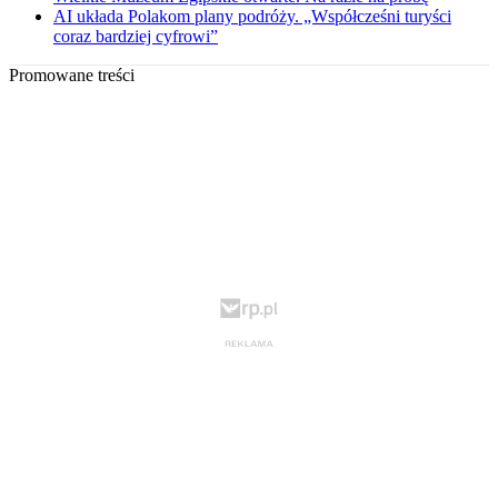
AI układa Polakom plany podróży. „Współcześni turyści
coraz bardziej cyfrowi”
Promowane treści