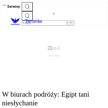
Serwisy
T
urystyka
W biurach podróży: Egipt tani
niesłychanie