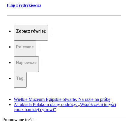
Filip Frydrykiewicz
Zobacz również
Polecane
Najnowsze
Tagi
Wielkie Muzeum Egipskie otwarte. Na razie na próbę
AI układa Polakom plany podróży. „Współcześni turyści
coraz bardziej cyfrowi”
Promowane treści