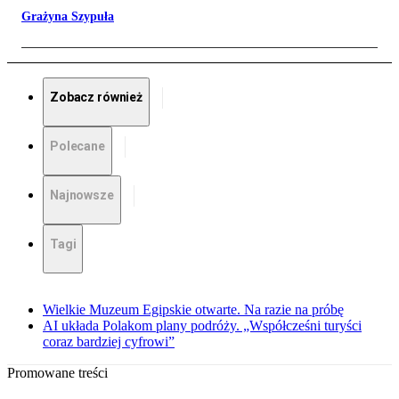
Grażyna Szypuła
Zobacz również
Polecane
Najnowsze
Tagi
Wielkie Muzeum Egipskie otwarte. Na razie na próbę
AI układa Polakom plany podróży. „Współcześni turyści
coraz bardziej cyfrowi”
Promowane treści