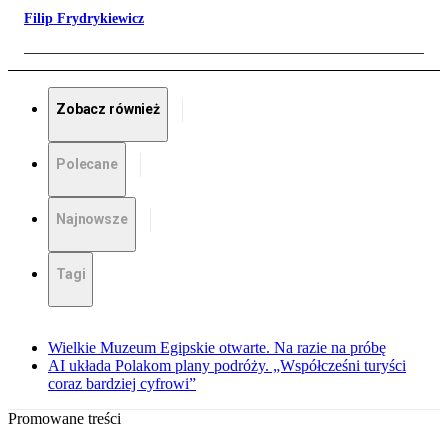
Filip Frydrykiewicz
Zobacz również
Polecane
Najnowsze
Tagi
Wielkie Muzeum Egipskie otwarte. Na razie na próbę
AI układa Polakom plany podróży. „Współcześni turyści
coraz bardziej cyfrowi”
Promowane treści