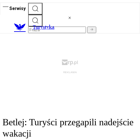
Serwisy
T
urystyka
Betlej: Turyści przegapili nadejście
wakacji