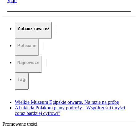
rp.pl
Zobacz również
Polecane
Najnowsze
Tagi
Wielkie Muzeum Egipskie otwarte. Na razie na próbę
AI układa Polakom plany podróży. „Współcześni turyści
coraz bardziej cyfrowi”
Promowane treści