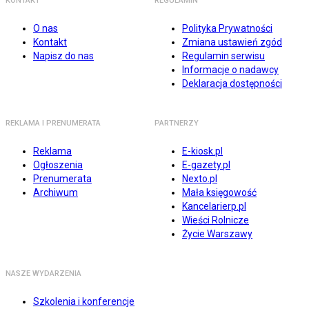
KONTAKT
REGULAMIN
O nas
Polityka Prywatności
Kontakt
Zmiana ustawień zgód
Napisz do nas
Regulamin serwisu
Informacje o nadawcy
Deklaracja dostępności
REKLAMA I PRENUMERATA
PARTNERZY
Reklama
E-kiosk.pl
Ogłoszenia
E-gazety.pl
Prenumerata
Nexto.pl
Archiwum
Mała księgowość
Kancelarierp.pl
Wieści Rolnicze
Życie Warszawy
NASZE WYDARZENIA
Szkolenia i konferencje