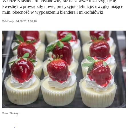
Władze Krasnodaru postanowiły raz na zawsze rozstrzygnąć tę
kwestię i wprowadziły nowe, precyzyjne definicje, uwzględniające
m.in. obecność w wyposażeniu blendera i mikrofalówki
Publikacja:
04.08.2017 08:16
Foto: Pixabay