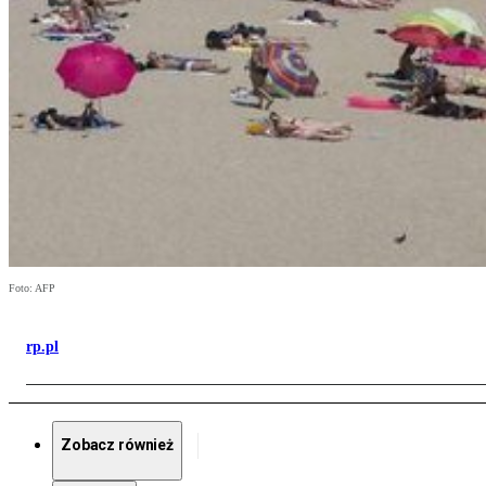
Foto: AFP
rp.pl
Zobacz również