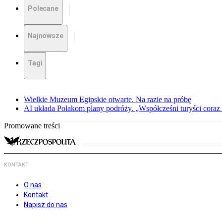
Polecane
Najnowsze
Tagi
Wielkie Muzeum Egipskie otwarte. Na razie na próbę
AI układa Polakom plany podróży. „Współcześni turyści coraz 
Promowane treści
KONTAKT
O nas
Kontakt
Napisz do nas