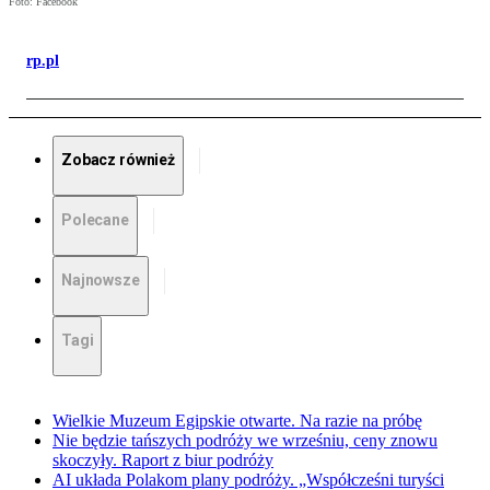
Foto: Facebook
rp.pl
Zobacz również
Polecane
Najnowsze
Tagi
Wielkie Muzeum Egipskie otwarte. Na razie na próbę
Nie będzie tańszych podróży we wrześniu, ceny znowu
skoczyły. Raport z biur podróży
AI układa Polakom plany podróży. „Współcześni turyści