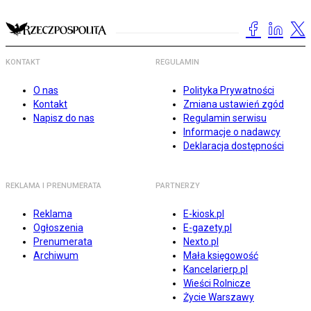
KONTAKT
REGULAMIN
O nas
Polityka Prywatności
Kontakt
Zmiana ustawień zgód
Napisz do nas
Regulamin serwisu
Informacje o nadawcy
Deklaracja dostępności
REKLAMA I PRENUMERATA
PARTNERZY
Reklama
E-kiosk.pl
Ogłoszenia
E-gazety.pl
Prenumerata
Nexto.pl
Archiwum
Mała księgowość
Kancelarierp.pl
Wieści Rolnicze
Życie Warszawy