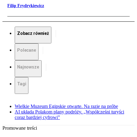
Filip Frydrykiewicz
Zobacz również
Polecane
Najnowsze
Tagi
Wielkie Muzeum Egipskie otwarte. Na razie na próbę
AI układa Polakom plany podróży. „Współcześni turyści
coraz bardziej cyfrowi”
Promowane treści