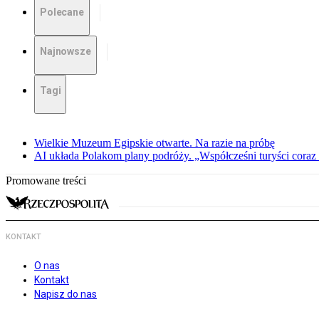
Polecane
Najnowsze
Tagi
Wielkie Muzeum Egipskie otwarte. Na razie na próbę
AI układa Polakom plany podróży. „Współcześni turyści coraz 
Promowane treści
KONTAKT
O nas
Kontakt
Napisz do nas