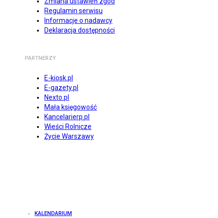
Zmiana ustawień zgód
Regulamin serwisu
Informacje o nadawcy
Deklaracja dostępności
PARTNERZY
E-kiosk.pl
E-gazety.pl
Nexto.pl
Mała księgowość
Kancelarierp.pl
Wieści Rolnicze
Życie Warszawy
KALENDARIUM