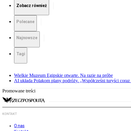
Zobacz również
Polecane
Najnowsze
Tagi
Wielkie Muzeum Egipskie otwarte. Na razie na próbę
AI układa Polakom plany podróży. „Współcześni turyści coraz 
Promowane treści
KONTAKT
O nas