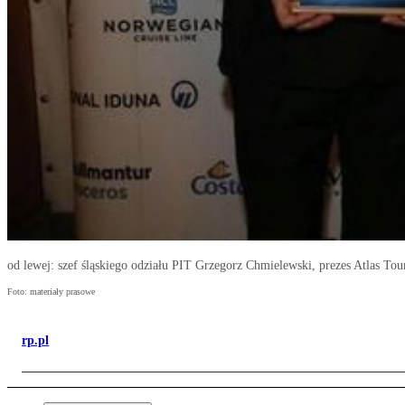
od lewej: szef śląskiego odziału PIT Grzegorz Chmielewski, prezes Atlas To
Foto: materiały prasowe
rp.pl