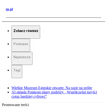
rp.pl
Zobacz również
Polecane
Najnowsze
Tagi
Wielkie Muzeum Egipskie otwarte. Na razie na próbę
AI układa Polakom plany podróży. „Współcześni turyści
coraz bardziej cyfrowi”
Promowane treści