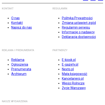
KONTAKT
REGULAMIN
O nas
Polityka Prywatności
Kontakt
Zmiana ustawień zgód
Napisz do nas
Regulamin serwisu
Informacje o nadawcy
Deklaracja dostępności
REKLAMA I PRENUMERATA
PARTNERZY
Reklama
E-kiosk.pl
Ogłoszenia
E-gazety.pl
Prenumerata
Nexto.pl
Archiwum
Mała księgowość
Kancelarierp.pl
Wieści Rolnicze
Życie Warszawy
NASZE WYDARZENIA