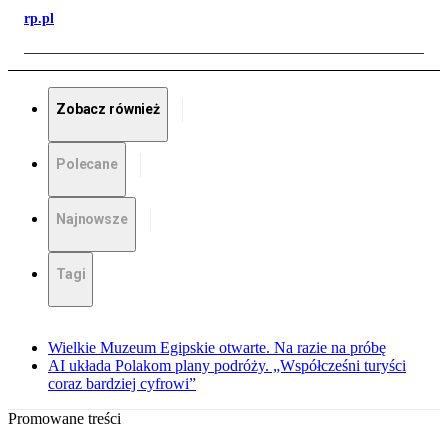
rp.pl
Zobacz również
Polecane
Najnowsze
Tagi
Wielkie Muzeum Egipskie otwarte. Na razie na próbę
AI układa Polakom plany podróży. „Współcześni turyści
coraz bardziej cyfrowi”
Promowane treści