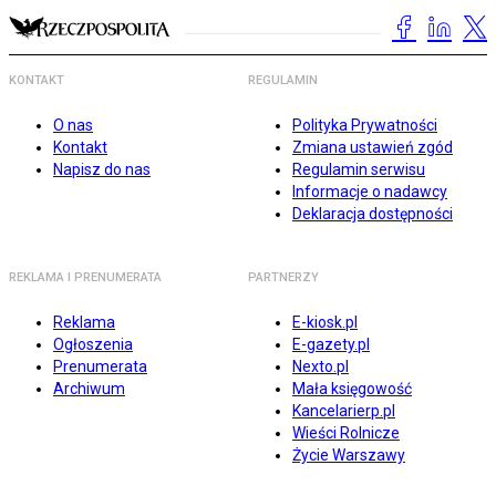
KONTAKT
REGULAMIN
O nas
Polityka Prywatności
Kontakt
Zmiana ustawień zgód
Napisz do nas
Regulamin serwisu
Informacje o nadawcy
Deklaracja dostępności
REKLAMA I PRENUMERATA
PARTNERZY
Reklama
E-kiosk.pl
Ogłoszenia
E-gazety.pl
Prenumerata
Nexto.pl
Archiwum
Mała księgowość
Kancelarierp.pl
Wieści Rolnicze
Życie Warszawy