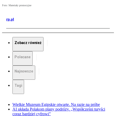
Foto: Materiały promocyjne
rp.pl
Zobacz również
Polecane
Najnowsze
Tagi
Wielkie Muzeum Egipskie otwarte. Na razie na próbę
AI układa Polakom plany podróży. „Współcześni turyści
coraz bardziej cyfrowi”