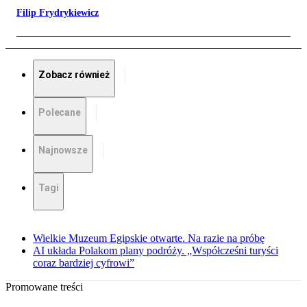
Filip Frydrykiewicz
Zobacz również
Polecane
Najnowsze
Tagi
Wielkie Muzeum Egipskie otwarte. Na razie na próbę
AI układa Polakom plany podróży. „Współcześni turyści
coraz bardziej cyfrowi”
Promowane treści