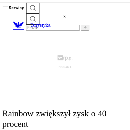
Serwisy
T
urystyka
Rainbow zwiększył zysk o 40
procent