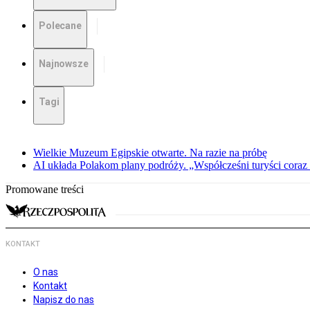
Polecane
Najnowsze
Tagi
Wielkie Muzeum Egipskie otwarte. Na razie na próbę
AI układa Polakom plany podróży. „Współcześni turyści coraz 
Promowane treści
KONTAKT
O nas
Kontakt
Napisz do nas