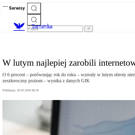
Serwisy
T
urystyka
W lutym najlepiej zarobili interneto
O 6 procent – porównując rok do roku – wzrosły w lutym obroty nie
zeszłoroczny poziom – wynika z danych GfK
Publikacja:
20.03.2018 08:18