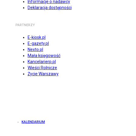
Informacje o nadawcy
Deklaracja dostępności
PARTNERZY
E-kiosk.pl
E-gazety.pl
Nexto.pl
Mała księgowość
Kancelarierp.pl
Wieści Rolnicze
Życie Warszawy
KALENDARIUM