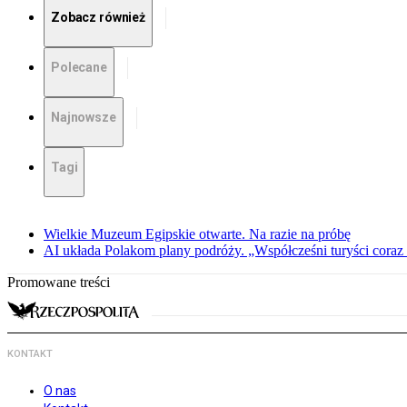
Zobacz również
Polecane
Najnowsze
Tagi
Wielkie Muzeum Egipskie otwarte. Na razie na próbę
AI układa Polakom plany podróży. „Współcześni turyści coraz 
Promowane treści
KONTAKT
O nas