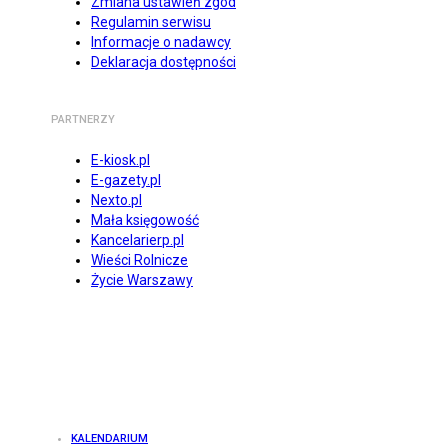
Zmiana ustawień zgód
Regulamin serwisu
Informacje o nadawcy
Deklaracja dostępności
PARTNERZY
E-kiosk.pl
E-gazety.pl
Nexto.pl
Mała księgowość
Kancelarierp.pl
Wieści Rolnicze
Życie Warszawy
KALENDARIUM