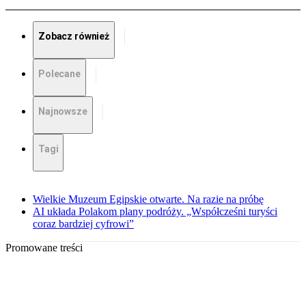
Zobacz również
Polecane
Najnowsze
Tagi
Wielkie Muzeum Egipskie otwarte. Na razie na próbę
AI układa Polakom plany podróży. „Współcześni turyści
coraz bardziej cyfrowi”
Promowane treści