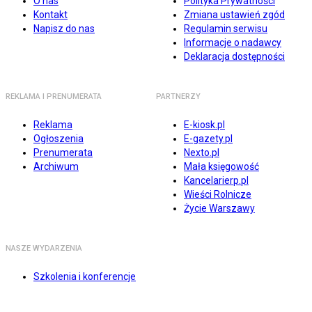
O nas
Polityka Prywatności
Kontakt
Zmiana ustawień zgód
Napisz do nas
Regulamin serwisu
Informacje o nadawcy
Deklaracja dostępności
REKLAMA I PRENUMERATA
PARTNERZY
Reklama
E-kiosk.pl
Ogłoszenia
E-gazety.pl
Prenumerata
Nexto.pl
Archiwum
Mała księgowość
Kancelarierp.pl
Wieści Rolnicze
Życie Warszawy
NASZE WYDARZENIA
Szkolenia i konferencje