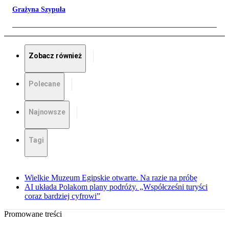
Grażyna Szypuła
Zobacz również
Polecane
Najnowsze
Tagi
Wielkie Muzeum Egipskie otwarte. Na razie na próbę
AI układa Polakom plany podróży. „Współcześni turyści
coraz bardziej cyfrowi”
Promowane treści