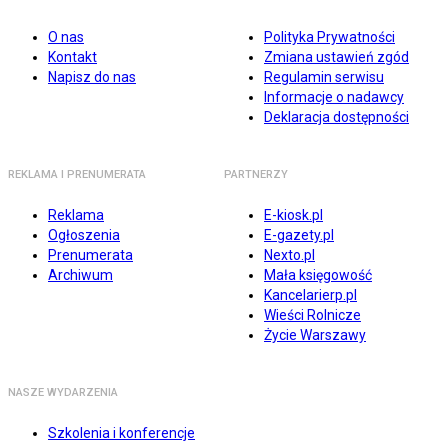
O nas
Polityka Prywatności
Kontakt
Zmiana ustawień zgód
Napisz do nas
Regulamin serwisu
Informacje o nadawcy
Deklaracja dostępności
REKLAMA I PRENUMERATA
PARTNERZY
Reklama
E-kiosk.pl
Ogłoszenia
E-gazety.pl
Prenumerata
Nexto.pl
Archiwum
Mała księgowość
Kancelarierp.pl
Wieści Rolnicze
Życie Warszawy
NASZE WYDARZENIA
Szkolenia i konferencje