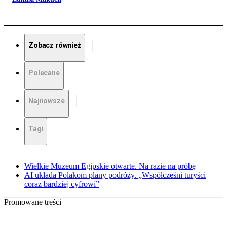
Zobacz również
Polecane
Najnowsze
Tagi
Wielkie Muzeum Egipskie otwarte. Na razie na próbę
AI układa Polakom plany podróży. „Współcześni turyści
coraz bardziej cyfrowi”
Promowane treści