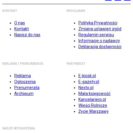
KONTAKT
REGULAMIN
O nas
Polityka Prywatności
Kontakt
Zmiana ustawień zgód
Napisz do nas
Regulamin serwisu
Informacje o nadawcy
Deklaracja dostępności
REKLAMA I PRENUMERATA
PARTNERZY
Reklama
E-kiosk.pl
Ogłoszenia
E-gazety.pl
Prenumerata
Nexto.pl
Archiwum
Mała księgowość
Kancelarierp.pl
Wieści Rolnicze
Życie Warszawy
NASZE WYDARZENIA