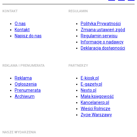
KONTAKT
REGULAMIN
O nas
Polityka Prywatności
Kontakt
Zmiana ustawień zgód
Napisz do nas
Regulamin serwisu
Informacje o nadawcy
Deklaracja dostępności
REKLAMA I PRENUMERATA
PARTNERZY
Reklama
E-kiosk.pl
Ogłoszenia
E-gazety.pl
Prenumerata
Nexto.pl
Archiwum
Mała księgowość
Kancelarierp.pl
Wieści Rolnicze
Życie Warszawy
NASZE WYDARZENIA