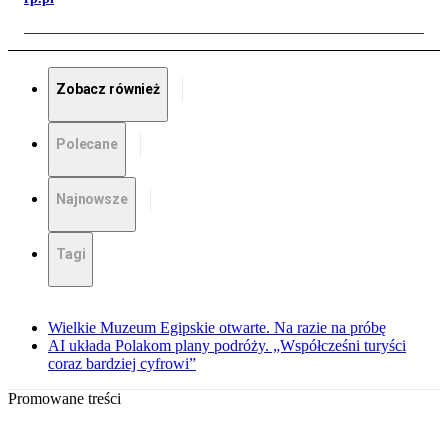
Zobacz również
Polecane
Najnowsze
Tagi
Wielkie Muzeum Egipskie otwarte. Na razie na próbę
AI układa Polakom plany podróży. „Współcześni turyści
coraz bardziej cyfrowi”
Promowane treści