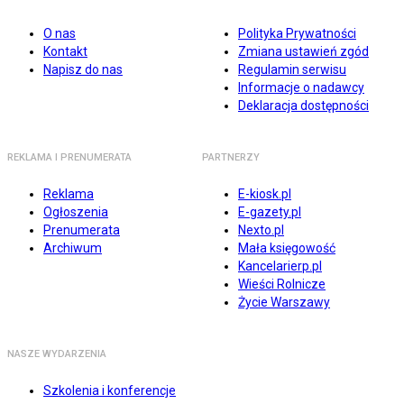
O nas
Polityka Prywatności
Kontakt
Zmiana ustawień zgód
Napisz do nas
Regulamin serwisu
Informacje o nadawcy
Deklaracja dostępności
REKLAMA I PRENUMERATA
PARTNERZY
Reklama
E-kiosk.pl
Ogłoszenia
E-gazety.pl
Prenumerata
Nexto.pl
Archiwum
Mała księgowość
Kancelarierp.pl
Wieści Rolnicze
Życie Warszawy
NASZE WYDARZENIA
Szkolenia i konferencje