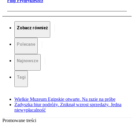
Filip Frydrykiewicz
Zobacz również
Polecane
Najnowsze
Tagi
Wielkie Muzeum Egipskie otwarte. Na razie na próbę
Zadyszka biur podróży. Zniknął wzrost sprzedaży. Jedna
niewypłacalność
Promowane treści