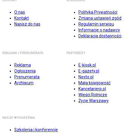
KONTAKT
REGULAMIN
O nas
Polityka Prywatności
Kontakt
Zmiana ustawień zgód
Napisz do nas
Regulamin serwisu
Informacje o nadawcy
Deklaracja dostępności
REKLAMA I PRENUMERATA
PARTNERZY
Reklama
E-kiosk.pl
Ogłoszenia
E-gazety.pl
Prenumerata
Nexto.pl
Archiwum
Mała księgowość
Kancelarierp.pl
Wieści Rolnicze
Życie Warszawy
NASZE WYDARZENIA
Szkolenia i konferencje