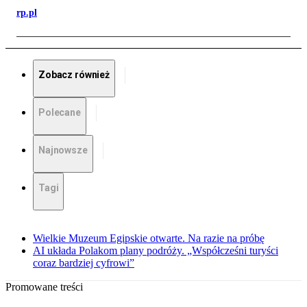
rp.pl
Zobacz również
Polecane
Najnowsze
Tagi
Wielkie Muzeum Egipskie otwarte. Na razie na próbę
AI układa Polakom plany podróży. „Współcześni turyści
coraz bardziej cyfrowi”
Promowane treści