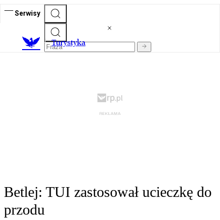
Serwisy
T
urystyka
Betlej: TUI zastosował ucieczkę do
przodu