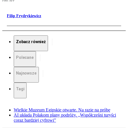
Foto: AFP
Filip Frydrykiewicz
Zobacz również
Polecane
Najnowsze
Tagi
Wielkie Muzeum Egipskie otwarte. Na razie na próbę
AI układa Polakom plany podróży. „Współcześni turyści
coraz bardziej cyfrowi”