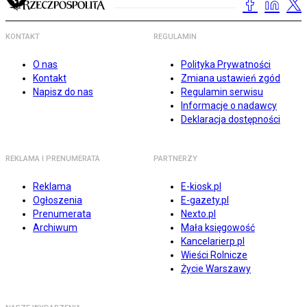
KONTAKT
REGULAMIN
O nas
Polityka Prywatności
Kontakt
Zmiana ustawień zgód
Napisz do nas
Regulamin serwisu
Informacje o nadawcy
Deklaracja dostępności
REKLAMA I PRENUMERATA
PARTNERZY
Reklama
E-kiosk.pl
Ogłoszenia
E-gazety.pl
Prenumerata
Nexto.pl
Archiwum
Mała księgowość
Kancelarierp.pl
Wieści Rolnicze
Życie Warszawy