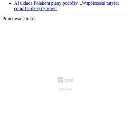
AI układa Polakom plany podróży. „Współcześni turyści
coraz bardziej cyfrowi”
Promowane treści