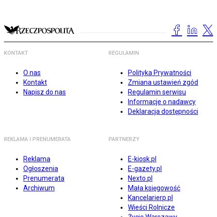
KONTAKT
REGULAMIN
O nas
Polityka Prywatności
Kontakt
Zmiana ustawień zgód
Napisz do nas
Regulamin serwisu
Informacje o nadawcy
Deklaracja dostępności
REKLAMA I PRENUMERATA
PARTNERZY
Reklama
E-kiosk.pl
Ogłoszenia
E-gazety.pl
Prenumerata
Nexto.pl
Archiwum
Mała księgowość
Kancelarierp.pl
Wieści Rolnicze