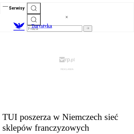
Serwisy
T
urystyka
TUI poszerza w Niemczech sieć
sklepów franczyzowych