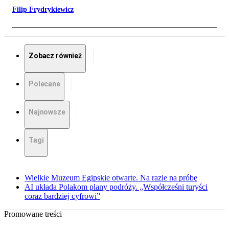
Filip Frydrykiewicz
Zobacz również
Polecane
Najnowsze
Tagi
Wielkie Muzeum Egipskie otwarte. Na razie na próbę
AI układa Polakom plany podróży. „Współcześni turyści
coraz bardziej cyfrowi”
Promowane treści