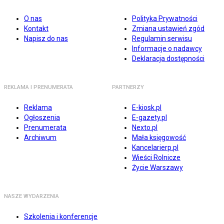
O nas
Polityka Prywatności
Kontakt
Zmiana ustawień zgód
Napisz do nas
Regulamin serwisu
Informacje o nadawcy
Deklaracja dostępności
REKLAMA I PRENUMERATA
PARTNERZY
Reklama
E-kiosk.pl
Ogłoszenia
E-gazety.pl
Prenumerata
Nexto.pl
Archiwum
Mała księgowość
Kancelarierp.pl
Wieści Rolnicze
Życie Warszawy
NASZE WYDARZENIA
Szkolenia i konferencje