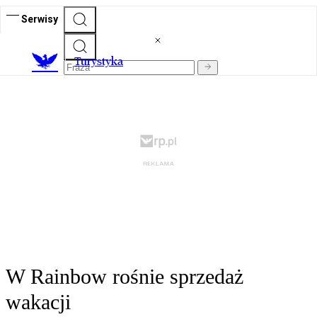
Serwisy
T
urystyka
W Rainbow rośnie sprzedaż
wakacji