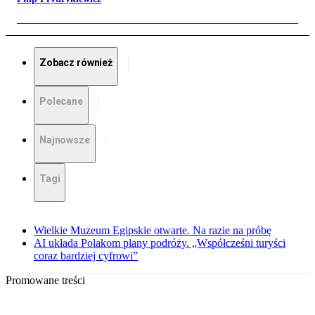
Zobacz również
Polecane
Najnowsze
Tagi
Wielkie Muzeum Egipskie otwarte. Na razie na próbę
AI układa Polakom plany podróży. „Współcześni turyści
coraz bardziej cyfrowi”
Promowane treści