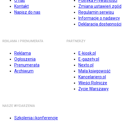
O nas
Polityka Prywatności
Kontakt
Zmiana ustawień zgód
Napisz do nas
Regulamin serwisu
Informacje o nadawcy
Deklaracja dostępności
REKLAMA I PRENUMERATA
PARTNERZY
Reklama
E-kiosk.pl
Ogłoszenia
E-gazety.pl
Prenumerata
Nexto.pl
Archiwum
Mała księgowość
Kancelarierp.pl
Wieści Rolnicze
Życie Warszawy
NASZE WYDARZENIA
Szkolenia i konferencje