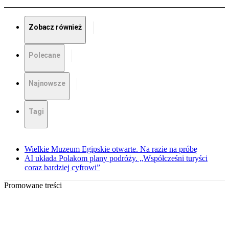
Zobacz również
Polecane
Najnowsze
Tagi
Wielkie Muzeum Egipskie otwarte. Na razie na próbę
AI układa Polakom plany podróży. „Współcześni turyści
coraz bardziej cyfrowi”
Promowane treści