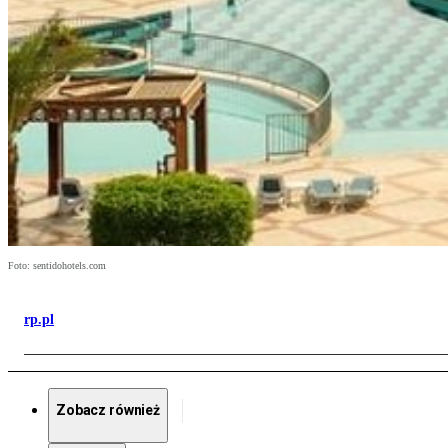
Foto: sentidohotels.com
rp.pl
Zobacz również