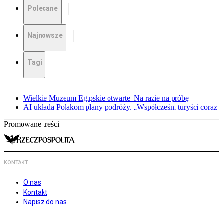
Polecane
Najnowsze
Tagi
Wielkie Muzeum Egipskie otwarte. Na razie na próbę
AI układa Polakom plany podróży. „Współcześni turyści coraz 
Promowane treści
KONTAKT
O nas
Kontakt
Napisz do nas