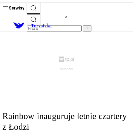
Serwisy
T
urystyka
Rainbow inauguruje letnie czartery
z Łodzi