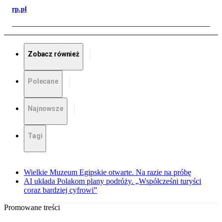
rp.pl
Zobacz również
Polecane
Najnowsze
Tagi
Wielkie Muzeum Egipskie otwarte. Na razie na próbę
AI układa Polakom plany podróży. „Współcześni turyści
coraz bardziej cyfrowi”
Promowane treści