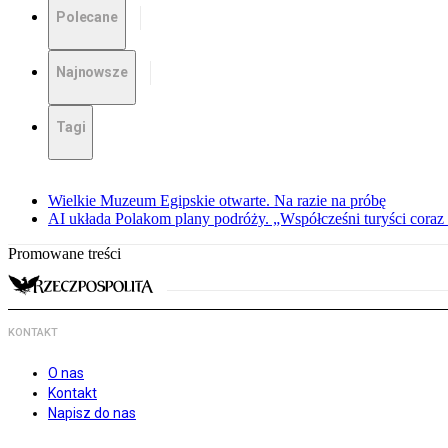
Polecane
Najnowsze
Tagi
Wielkie Muzeum Egipskie otwarte. Na razie na próbę
AI układa Polakom plany podróży. „Współcześni turyści coraz 
Promowane treści
KONTAKT
O nas
Kontakt
Napisz do nas