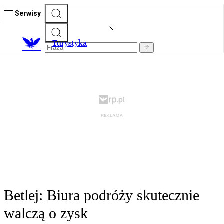
Serwisy
T
urystyka
Betlej: Biura podróży skutecznie
walczą o zysk