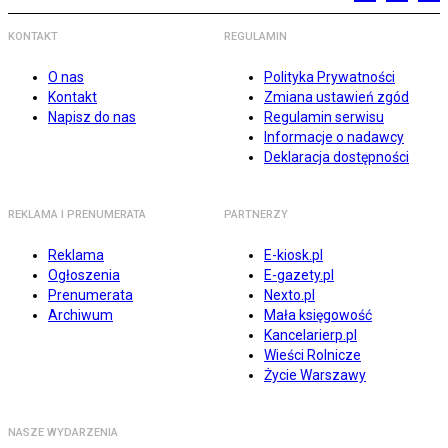
KONTAKT
REGULAMIN
O nas
Polityka Prywatności
Kontakt
Zmiana ustawień zgód
Napisz do nas
Regulamin serwisu
Informacje o nadawcy
Deklaracja dostępności
REKLAMA I PRENUMERATA
PARTNERZY
Reklama
E-kiosk.pl
Ogłoszenia
E-gazety.pl
Prenumerata
Nexto.pl
Archiwum
Mała księgowość
Kancelarierp.pl
Wieści Rolnicze
Życie Warszawy
NASZE WYDARZENIA