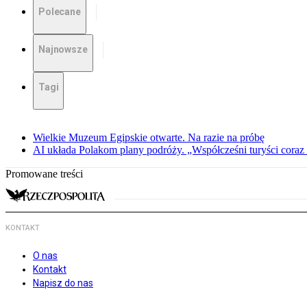
Polecane
Najnowsze
Tagi
Wielkie Muzeum Egipskie otwarte. Na razie na próbę
AI układa Polakom plany podróży. „Współcześni turyści coraz 
Promowane treści
KONTAKT
O nas
Kontakt
Napisz do nas