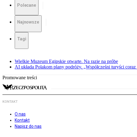
Polecane
Najnowsze
Tagi
Wielkie Muzeum Egipskie otwarte. Na razie na próbę
AI układa Polakom plany podróży. „Współcześni turyści coraz 
Promowane treści
KONTAKT
O nas
Kontakt
Napisz do nas