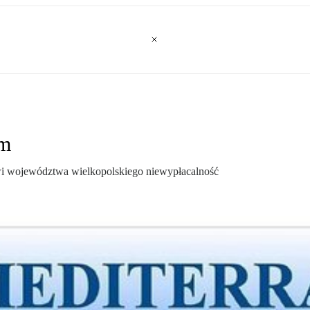
um
owi województwa wielkopolskiego niewypłacalność