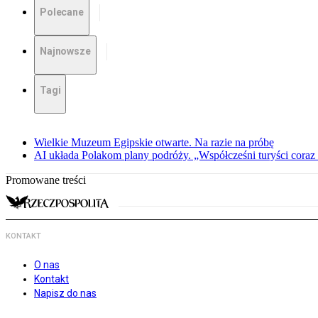
Polecane
Najnowsze
Tagi
Wielkie Muzeum Egipskie otwarte. Na razie na próbę
AI układa Polakom plany podróży. „Współcześni turyści coraz 
Promowane treści
KONTAKT
O nas
Kontakt
Napisz do nas